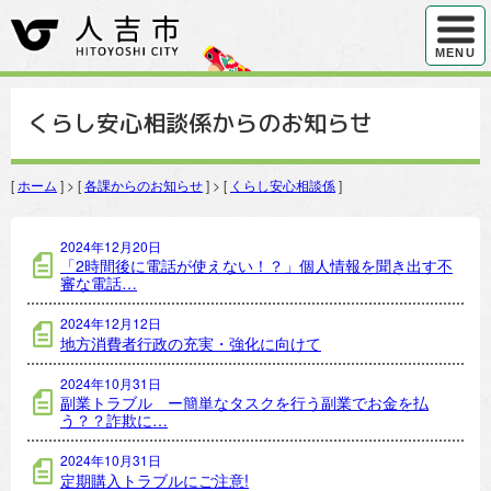
ハンバ
MENU
くらし安心相談係からのお知らせ
[
ホーム
] > [
各課からのお知らせ
] > [
くらし安心相談係
]
くらし安心相談係の記事一覧
2024年12月20日
「2時間後に電話が使えない！？」個人情報を聞き出す不
審な電話…
2024年12月12日
地方消費者行政の充実・強化に向けて
2024年10月31日
副業トラブル ー簡単なタスクを行う副業でお金を払
う？？詐欺に…
2024年10月31日
定期購入トラブルにご注意!