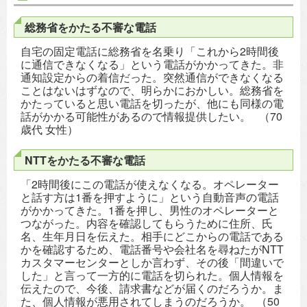
総務省をかたる不審な電話
自宅の固定電話に総務省を名乗り「これから2時間後
に通信できなくなる」という電話がかかってきた。非
通知設定からの着信だった。突然通信ができなくなる
ことはないはずなので、明らかにおかしい。総務省を
かたっていると思い電話を切ったが、他にも同様の電
話がかかる可能性があるので情報提供したい。 （70
歳代 女性）
NTTをかたる不審な電話
「2時間後にこの電話が使えなくなる。オペレーター
と話す方は1番を押すように」という自動音声の電話
がかかってきた。1番を押し、男性のオペレーターと
つながった。内容を確認してもらうために住所、氏
名、生年月日を伝えた。相手にどこからの電話である
かを確認するため、電話番号や会社名を尋ねたがNTT
カスタマーセンターとしか言わず、その後「間違いで
した」と言って一方的に電話を切られた。個人情報を
伝えたので、今後、請求書などが届くのだろうか。ま
た、個人情報が悪用されてしまうのだろうか。 （50