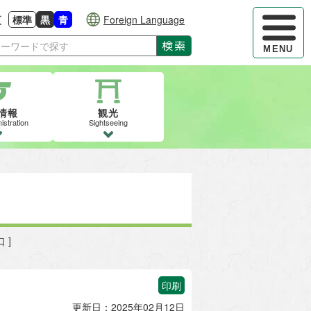
ハンバーガ
更
標準
黒
青
Foreign Language
大きさに戻す
る
背景色の変更：白
背景色の変更：黒
背景色の変更：青
検索
MENU
情報
観光
istration
Sightseeing
 ]
印刷
更新日：2025年02月12日