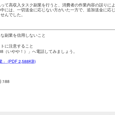
払って高収入タスク副業を行うと、消費者の作業内容の誤りに
の中には、一切送金に応じない方がいた一方で、追加送金に応
ませんでした。
うな副業を信用しないこと
と
イトに注意すること
88（いやや！）」へ電話してみましょう。
業」
(PDF 2,588KB)
188