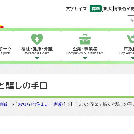
文字サイズ
標準
拡大
背景色変
文字の大きさをもとの
文字を大きくす
ポーツ
福祉･健康･介護
企業･事業者
市政
d Sports
Welfare & Health
Companies & Businesses
City Admin
と騙しの手口
地域
] > [
お知らせ(住まい・地域)
] > [ 「タスク副業」煽りと騙しの手口