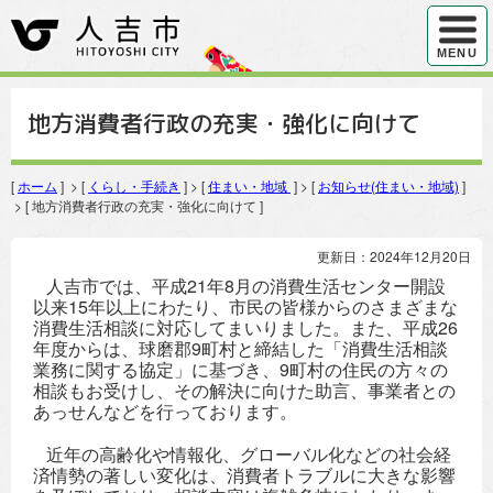
ハンバ
MENU
地方消費者行政の充実・強化に向けて
[
ホーム
] > [
くらし・手続き
] > [
住まい・地域
] > [
お知らせ(住まい・地域)
]
> [ 地方消費者行政の充実・強化に向けて ]
更新日：2024年12月20日
人吉市では、平成21年8月の消費生活センター開設
以来15年以上にわたり、市民の皆様からのさまざまな
消費生活相談に対応してまいりました。また、平成26
年度からは、球磨郡9町村と締結した「消費生活相談
業務に関する協定」に基づき、9町村の住民の方々の
相談もお受けし、その解決に向けた助言、事業者との
あっせんなどを行っております。
近年の高齢化や情報化、グローバル化などの社会経
済情勢の著しい変化は、消費者トラブルに大きな影響