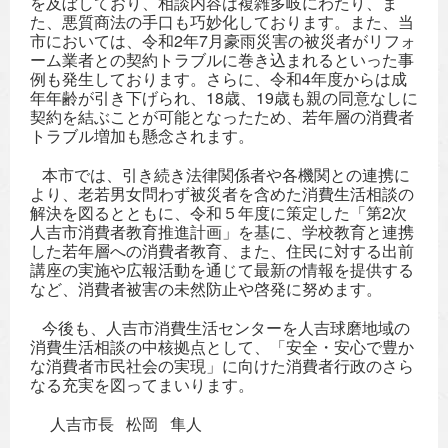
を及ぼしており、相談内容は複雑多岐にわたり、ま
た、悪質商法の手口も巧妙化しております。また、当
市においては、令和2年7月豪雨災害の被災者がリフォ
ーム業者との契約トラブルに巻き込まれるといった事
例も発生しております。さらに、令和4年度からは成
年年齢が引き下げられ、18歳、19歳も親の同意なしに
契約を結ぶことが可能となったため、若年層の消費者
トラブル増加も懸念されます。
本市では、引き続き法律関係者や各機関との連携に
より、老若男女問わず被災者を含めた消費生活相談の
解決を図るとともに、令和５年度に策定した「第2次
人吉市消費者教育推進計画」を基に、学校教育と連携
した若年層への消費者教育、また、住民に対する出前
講座の実施や広報活動を通じて最新の情報を提供する
など、消費者被害の未然防止や啓発に努めます。
今後も、人吉市消費生活センターを人吉球磨地域の
消費生活相談の中核拠点として、「安全・安心で豊か
な消費者市民社会の実現」に向けた消費者行政のさら
なる充実を図ってまいります。
人吉市長 松岡 隼人