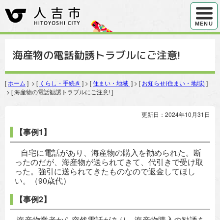
ハンバ
MENU
海産物の電話勧誘トラブルにご注意!
[
ホーム
] > [
くらし・手続き
] > [
住まい・地域
] > [
お知らせ(住まい・地域)
]
> [ 海産物の電話勧誘トラブルにご注意! ]
更新日：2024年10月31日
【事例1】
自宅に電話があり、海産物の購入を勧められた。断
ったのだが、海産物が送られてきて、代引きで受け取
った。強引に送られてきたものなので返金してほし
い。（90歳代）
【事例2】
海産物業者から突然電話があり、海産物購入の勧誘を