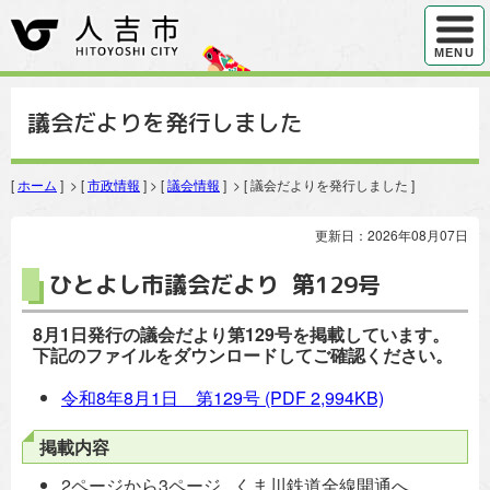
ハンバ
MENU
議会だよりを発行しました
[
ホーム
] > [
市政情報
] > [
議会情報
] > [ 議会だよりを発行しました ]
更新日：2026年08月07日
ひとよし市議会だより 第129号
8
月1日発行の議会だより第129
号を掲載しています。
下記のファイルをダウンロードしてご確認ください。
令和8年8月1日 第129号
(PDF 2,994KB)
掲載内容
2ページから3ページ くま川鉄道全線開通へ