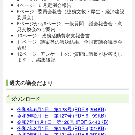
4ページ ６月定例会報告
5ページ 委員会報告（総務文教・厚生・経済建設
委員会）
6ページから9ページ 一般質問、議会報告会・意
見交換会のご案内
10ページ 政務活動費収支報告書
11ページ 議案等の議決結果、全国市議会議長会
表彰
12ページ アンケートのご質問に議長がお答えし
ます！、編集後記
過去の議会だより
ダウンロード
令和8年5月1日 第128号
(PDF 8,204KB)
令和8年2月1日 第127号
(PDF 6,199KB)
令和7年11月1日 第126号
(PDF 5,443KB)
令和7年8月1日 第125号
(PDF 4,027KB)
令和7年5月1日 第124号
(PDF 5,059KB)