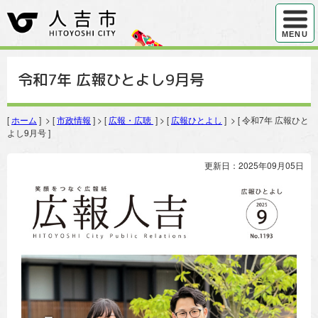
ハンバ
MENU
令和7年 広報ひとよし9月号
[
ホーム
] > [
市政情報
] > [
広報・広聴
] > [
広報ひとよし
] > [ 令和7年 広報ひと
よし9月号 ]
更新日：2025年09月05日