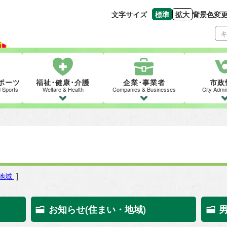
文字サイズ
標準
拡大
背景色変
文字の大きさをもとの
文字を大きくす
ポーツ
福祉･健康･介護
企業･事業者
市政
d Sports
Welfare & Health
Companies & Businesses
City Admin
地域
]
お知らせ(住まい・地域)