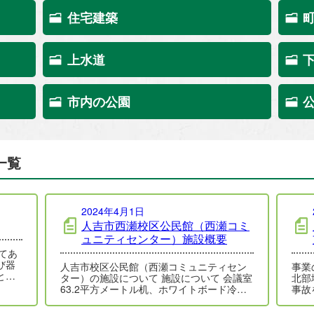
住宅建築
上水道
市内の公園
一覧
2024年4月1日
人吉市西瀬校区公民館（西瀬コミ
ュニティセンター）施設概要
び器
人吉市校区公民館（西瀬コミュニティセン
事業の概要 平成3
とな
ター）の施設について 施設について 会議室
北部
63.2平方メートル机、ホワイトボード冷暖
事故
房有り（有料） …
ロッ