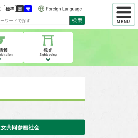
ハンバーガ
更
標準
黒
青
Foreign Language
大きさに戻す
る
背景色の変更：白
背景色の変更：黒
背景色の変更：青
検索
MENU
情報
観光
istration
Sightseeing
男女共同参画社会