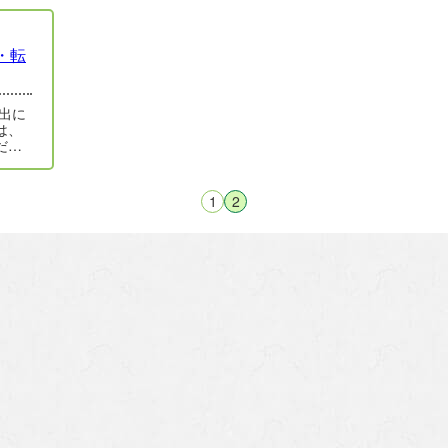
・転
出に
は、
ださ
手…
1
2