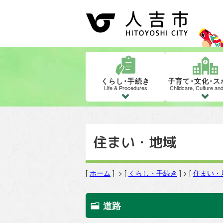
くらし･手続き
子育て･文化･ス
Life & Procedures
Childcare, Culture an
住まい・地域
[
ホーム
] > [
くらし・手続き
] > [
住まい・
道路