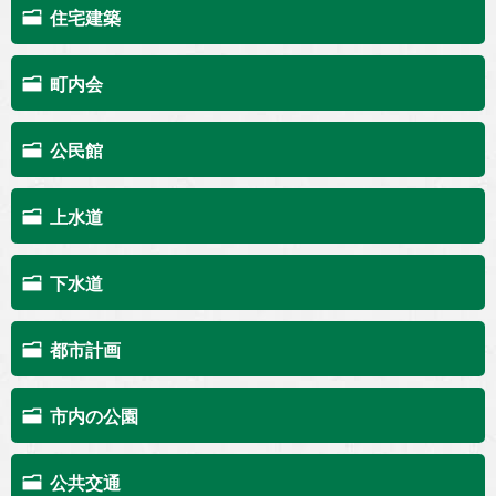
住宅建築
町内会
公民館
上水道
下水道
都市計画
市内の公園
公共交通