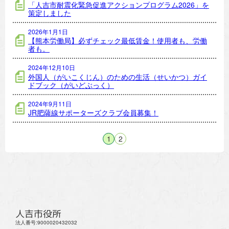
「人吉市耐震化緊急促進アクションプログラム2026」を
策定しました
2026年1月1日
【熊本労働局】必ずチェック最低賃金！使用者も、労働
者も。
2024年12月10日
外国人（がいこくじん）のための生活（せいかつ）ガイ
ドブック（がいどぶっく）
2024年9月11日
JR肥薩線サポーターズクラブ会員募集！
1
2
人吉市役所
法人番号:9000020432032