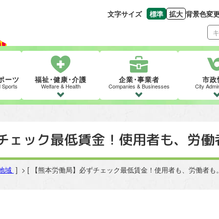
文字サイズ
標準
拡大
背景色変
文字の大きさをもとの
文字を大きくす
ポーツ
福祉･健康･介護
企業･事業者
市政
d Sports
Welfare & Health
Companies & Businesses
City Admin
チェック最低賃金！使用者も、労働
地域
] > [ 【熊本労働局】必ずチェック最低賃金！使用者も、労働者も。