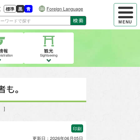
ハンバーガ
更
標準
黒
青
Foreign Language
大きさに戻す
る
背景色の変更：白
背景色の変更：黒
背景色の変更：青
検索
MENU
情報
観光
istration
Sightseeing
者も。
 ]
印刷
更新日：2026年06月05日