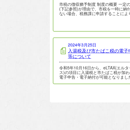
市税の徴収猶予制度 制度の概要 一定
(下記参照)が理由で、市税を一時に納
ない場合、税務課に申請することによ
年以内の期間に限り、徴収猶予が認…
2024年3月25日
入湯税及び市たばこ税の電子
等について
令和5年10月16日から、eLTAX(エル
ス)の項目に入湯税と市たばこ税が加わ
電子申告・電子納付が可能となりまし
詳しくは添付の広報リーフレットやe