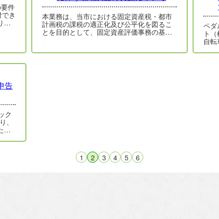
の要件
付でき
本業務は、当市における固定資産税・都市
り、1
計画税の課税の適正化及び公平化を図るこ
ペダ
とを目的として、固定資産評価事務の基礎
ト（
資料作成を委託するものです。 つきまし
自転車とは？ 
て…
電動
申告
タック
り、
た。
…
1
2
3
4
5
6