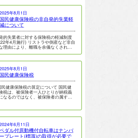
2025年8月1日
国民健康保険税の非自発的失業軽
減について
発的失業者に対する保険税の軽減制度
成22年4月施行) リストラや倒産など非自
な理由により、離職を余儀なくされた
ついては、国民健康保険税が軽減さ…
2025年8月1日
国民健康保険税
国民健康保険税の算定について 国民健
険税は、被保険者一人ひとりが納税義
になるのではなく、被保険者の属する
の世帯主が納税義務者になります。 …
2024年6月11日
ペダル付原動機付自転車はナンバ
ープレート(標識)の取得が必要で