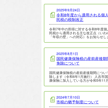
2025年9月24日
令和8年度から適用される個
民税の税制改正
令和7年中の所得に対する令和8年度個
民税から適用される主な改正点（いわ
「年収の壁」への対応）をお知らせし
す。 物価上昇局面における税負担の調
び就…
2025年8月1日
国民健康保険税の産前産後期
免除について
国民健康保険税の産前産後期間につい
除します（令和6年1月施行） 人吉市国民健
康保険に加入している方が令和5年11
に出産した場合、国民健康保険税を…
2024年7月10日
市税の猶予制度について