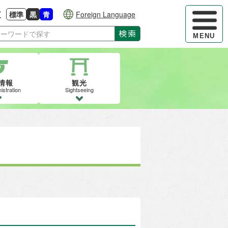
ハンバーガ
更
標準
黒
青
Foreign Language
大きさに戻す
る
背景色の変更：白
背景色の変更：黒
背景色の変更：青
検索
MENU
情報
観光
istration
Sightseeing