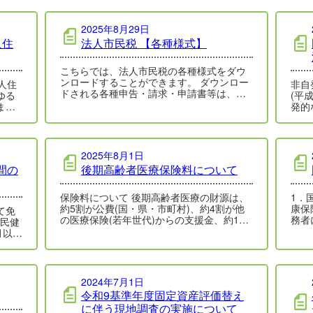
2025年8月29日
人住
法人市民税 【各種様式】
こちらでは、法人市民税の各種様式をダウ
ンロードすることができます。 ダウンロー
人住
非自
ドされる各種申告・請求・申請書等は、人
ゆる
(平
吉市の様式ですので、他市町村へ提出され
ま
発的
る場…
整及
人に
2025年8月1日
間の
後期高齢者医療保険料について
保険料について 後期高齢者医療の財源は、
1．
約5割が公費(国・県・市町村)、約4割が他
康保
て免
の医療保険(若年世代)からの支援金、約1割
務者
が被保険者(加入者)から納めて…
世帯
月以降
2024年7月1日
令和9基準年度固定資産評価替え
に伴う現地調査の実施について