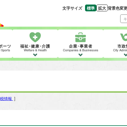
文字サイズ
標準
拡大
背景色変
文字の大きさをもとの
文字を大きくす
ポーツ
福祉･健康･介護
企業･事業者
市政
d Sports
Welfare & Health
Companies & Businesses
City Admin
税情報
]