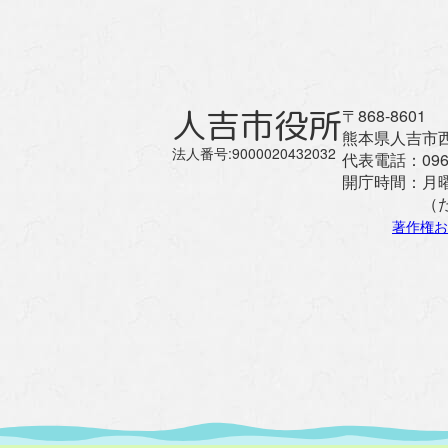
人吉市役所
〒868-8601
熊本県人吉市西
法人番号:9000020432032
代表電話：
096
開庁時間：
月
（
著作権お