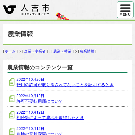
ハンバ
MENU
農業情報
[
ホーム
] > [
企業・事業者
] > [
農業・林業
] > [
農業情報
]
農業情報のコンテンツ一覧
2022年10月20日
転用の許可が取り消されてないことを証明するとき
2022年10月12日
許可不要転用届について
2022年10月12日
相続等によって農地を取得したとき
2022年10月12日
農地の形状変更について