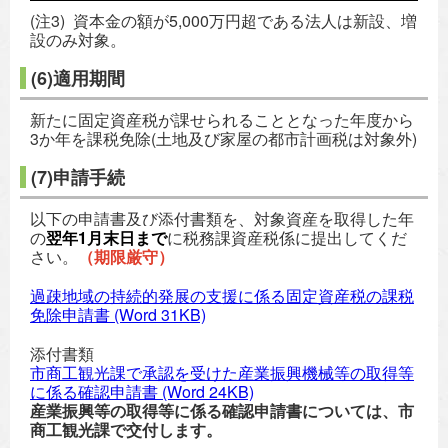
(注3) 資本金の額が5,000万円超である法人は新設、増
設のみ対象。
(6)適用期間
新たに固定資産税が課せられることとなった年度から
3か年を課税免除(土地及び家屋の都市計画税は対象外)
(7)申請手続
以下の申請書及び添付書類を、対象資産を取得した年
の
翌年1月末日まで
に税務課資産税係に提出してくだ
さい。
（期限厳守）
過疎地域の持続的発展の支援に係る固定資産税の課税
免除申請書
(Word 31KB)
添付書類
市商工観光課で承認を受けた産業振興機械等の取得等
に係る確認申請書
(Word 24KB)
産業振興等の取得等に係る確認申請書については、市
商工観光課で交付します。