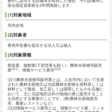
要件に該当する設備等を取得した場合、その設備等に
係る固定資産税を3年間免除します。
(1)対象地域
市内全域
(2)対象者
青色申告書を提出する法人又は個人
(3)対象業種
製造業、旅館業(下宿営業を除く)、農林水産物等販売
(注1)
(注2)
業
、情報サービス業等
(注1)農林水産物等販売業とは、人吉市内において生産
された農林水産物又は当該農林水産物を原料若しくは
材料として製造、加工若しくは調理したものを店舗に
おいて、主に当該地区以外の地域の者に販売すること
を目的とする事業のことです。(例:農林水産物直売
所、農家レストランなど)
(注2)情報サービス業等とは、情報サービス業、インタ