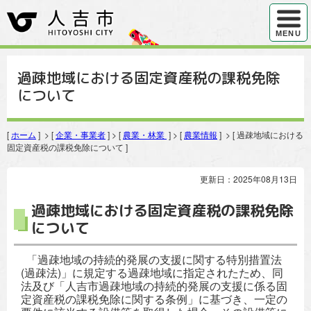
ハンバ
MENU
過疎地域における固定資産税の課税免除
について
[
ホーム
] > [
企業・事業者
] > [
農業・林業
] > [
農業情報
] > [ 過疎地域における
固定資産税の課税免除について ]
更新日：2025年08月13日
過疎地域における固定資産税の課税免除
について
「過疎地域の持続的発展の支援に関する特別措置法
(過疎法)」に規定する過疎地域に指定されたため、同
法及び「人吉市過疎地域の持続的発展の支援に係る固
定資産税の課税免除に関する条例」に基づき、一定の