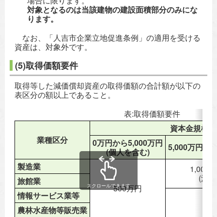
場合に限ります。
対象となるのは当該建物の建設面積部分のみにな
ります。
なお、「人吉市企業立地促進条例」の適用を受ける
資産は、対象外です。
(5)取得価額要件
取得等した減価償却資産の取得価額の合計額が以下の
表区分の額以上であること。
表:取得価額要件
資本金規模
業種区分
0万円から5,000万円
5,000万円超
(個人を含む)
製造業
1,000
(注3)
旅館業
スクロールできます
500万円
情報サービス業等
農林水産物等販売業