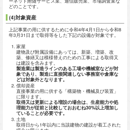
ーネット附随サービス業、通信販売業、市場調査業な
どのことです。
(4)対象資産
上記事業の用に供するために令和4年4月1日から令和8
年3月31日まで取得等をした下記の設備が対象です。
家屋
建物及び附属設備にあっては、新築、増築、改
築、修繕又は模様替えのための工事による取得又
は建設を含みます。
製造業は製造ラインのある工場や機械室などが対
象であり、製造に直接関連しない事務室や倉庫な
どは対象外となります。
償却資産
直接事業の用に供する「構築物・機械及び装置」
に限ります。
取得又は更新による増設の場合は、生産能力や処
理能力が従前と比較しておおむね30%以上増加し
ていることが必要です。
土地
取得日から1年以内に当該建物の建設が着工された