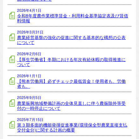
2026年4月1日
令和8年度農作業標準賃金・利用料金基準協定表及び賃借
料情報
2026年3月31日
農業経営基盤の強化の促進に関する基本的な構想の公表
について
2026年2月6日
【厚生労働省】冬期における年次有給休暇の取得推進に
ついて
2026年1月1日
【熊本労働局】必ずチェック最低賃金！使用者も、労働
者も。
2025年9月5日
農業振興地域整備計画の全体見直しに伴う農振除外等受
付の一時停止について
2025年7月15日
第３期多面的機能発揮促進事業(環境保全型農業直接支払
交付金分)に関する計画の概要