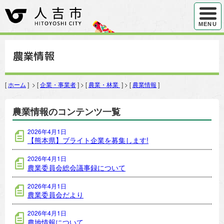
ハンバ
MENU
農業情報
[
ホーム
] > [
企業・事業者
] > [
農業・林業
] > [
農業情報
]
農業情報のコンテンツ一覧
2026年4月1日
【熊本県】ブライト企業を募集します!
2026年4月1日
農業委員会総会議事録について
2026年4月1日
農業委員会だより
2026年4月1日
農地情報について