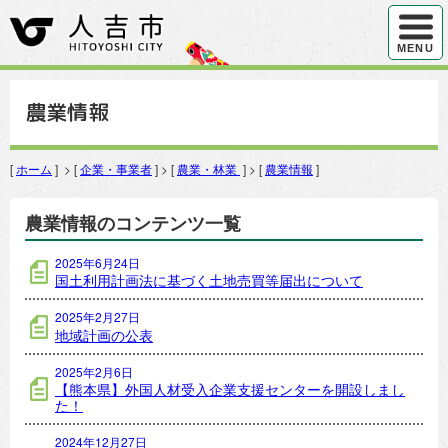
ハンバ
MENU
農業情報
[
ホーム
] > [
企業・事業者
] > [
農業・林業
] > [
農業情報
]
農業情報のコンテンツ一覧
2025年6月24日
国土利用計画法に基づく土地売買等届出について
2025年2月27日
地域計画の公表
2025年2月6日
【熊本県】外国人材受入企業支援センターを開設しまし
た！
2024年12月27日