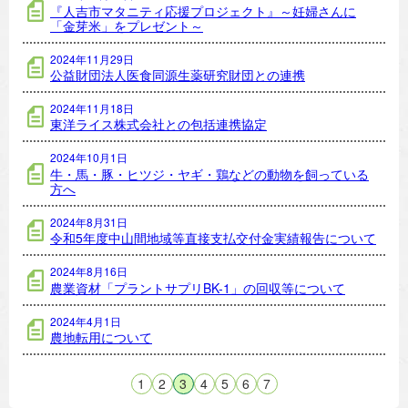
『人吉市マタニティ応援プロジェクト』～妊婦さんに
「金芽米」をプレゼント～
2024年11月29日
公益財団法人医食同源生薬研究財団との連携
2024年11月18日
東洋ライス株式会社との包括連携協定
2024年10月1日
牛・馬・豚・ヒツジ・ヤギ・鶏などの動物を飼っている
方へ
2024年8月31日
令和5年度中山間地域等直接支払交付金実績報告について
2024年8月16日
農業資材「プラントサプリBK-1」の回収等について
2024年4月1日
農地転用について
1
2
3
4
5
6
7