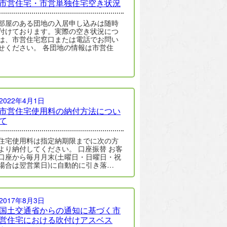
市営住宅・市営単独住宅空き状況
部屋のある団地の入居申し込みは随時
付けております。実際の空き状況につ
は、市営住宅窓口または電話でお問い
せください。 各団地の情報は市営住
2022年4月1日
市営住宅使用料の納付方法につい
て
住宅使用料は指定納期限までに次の方
より納付してください。 口座振替 お客
口座から毎月月末(土曜日・日曜日・祝
場合は翌営業日)に自動的に引き落…
2017年8月3日
国土交通省からの通知に基づく市
営住宅における吹付けアスベス