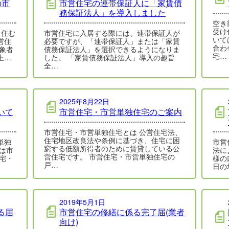
の市
市営住宅の連帯保証人に「家賃債
務保証法人」を導入しました
空き
受け
き住む
市営住宅に入居する際には、連帯保証人が
いて
営住
必要ですが、「連帯保証人」または「家賃
合わ
象者
債務保証法人」を選択できるようになりま
宅…
上…
した。 「家賃債務保証法人」導入の趣旨
全…
2025年8月22日
いて
市営住宅・市営単独住宅のご案内
市営住宅・市営単独住宅とは 公営住宅法、
住宅地区改良法や条例に基づき、住宅に困
単独
市営
窮する低額所得者のために賃貸している公
は市
法に
営住宅です。 市営住宅・市営単独住宅の
宅・
様の
戸…
日の
2019年5月1日
る届
市営住宅の修繕に係る完了届(業者
向け)