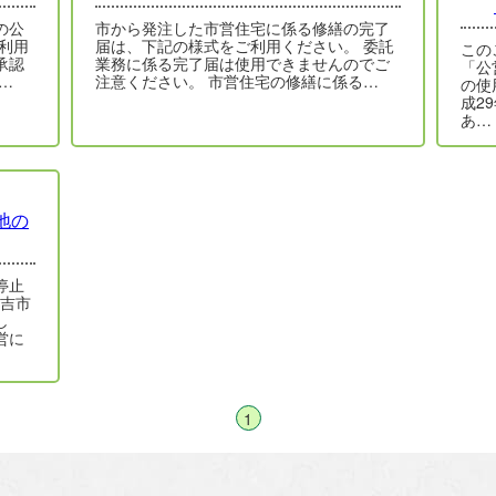
の公
市から発注した市営住宅に係る修繕の完了
利用
届は、下記の様式をご利用ください。 委託
この
承認
業務に係る完了届は使用できませんのでご
「公
…
注意ください。 市営住宅の修繕に係る…
の使
成2
あ…
地の
停止
人吉市
し
営に
1