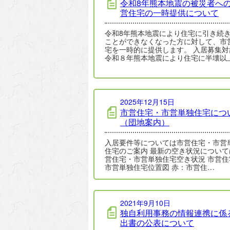
令和8年熊本地震の被災者へ
営住宅の一時提供について
令和8年熊本地震により住宅に引き続
ことができなくなった方に対して、市
宅を一時的に提供します。 入居募集対
令和８年熊本地震により住宅に半壊以
2025年12月15日
市営住宅・市営単独住宅につ
（団地案内）
入居要件等については市営住宅・市営
住宅のご案内 最新の空き状況について
営住宅・市営単独住宅空き状況 市営住
市営単独住宅位置図 赤：市営住…
2021年9月10日
独自利用事務の情報連携に係
出書の公表について