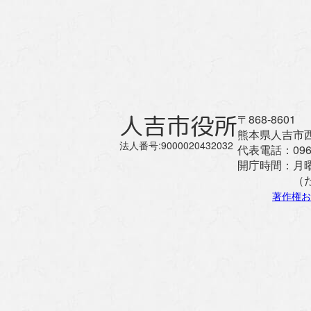
人吉市役所
〒868-8601
熊本県人吉市西
法人番号:9000020432032
代表電話：
096
開庁時間：
月
（
著作権お