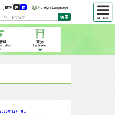
ハンバーガ
更
標準
黒
青
Foreign Language
大きさに戻す
る
背景色の変更：白
背景色の変更：黒
背景色の変更：青
検索
MENU
情報
観光
istration
Sightseeing
2025年12月18日