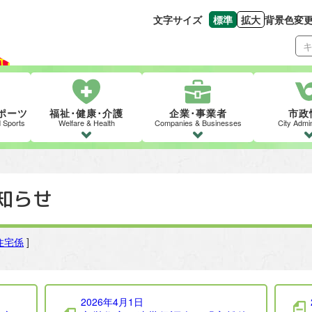
文字サイズ
標準
拡大
背景色変
文字の大きさをもとの
文字を大きくす
ポーツ
福祉･健康･介護
企業･事業者
市政
d Sports
Welfare & Health
Companies & Businesses
City Admin
知らせ
住宅係
]
2026年4月1日