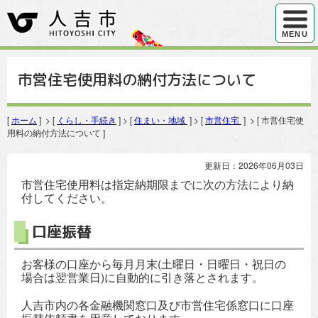
ハンバ
MENU
市営住宅使用料の納付方法について
[
ホーム
] > [
くらし・手続き
] > [
住まい・地域
] > [
市営住宅
] > [ 市営住宅使
用料の納付方法について ]
更新日：2026年06月03日
市営住宅使用料は指定納期限までに次の方法により納
付してください。
口座振替
お客様の口座から毎月月末(土曜日・日曜日・祝日の
場合は翌営業日)に自動的に引き落とされます。
人吉市内の各金融機関窓口及び市営住宅係窓口に口座