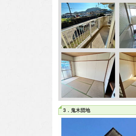
3．鬼木団地