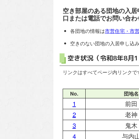
空き部屋のある団地の入居
口または電話でお問い合わ
各団地の情報は
市営住宅・市
空きのない団地の入居申し込
空き状況（令和8年8月
リンクはすべてページ内リンクで
No.
団地名
1
前田
2
老神
3
鬼木
4
与内