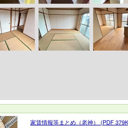
家賃情報等まとめ（老神）
(PDF 379K