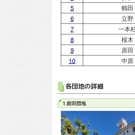
5
鶴田
6
立野
7
一本
8
桜木
9
原田
10
中原
各団地の詳細
1.前田団地