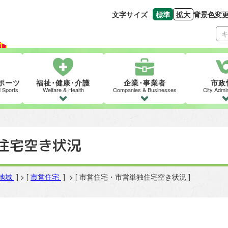
文字サイズ
標準
拡大
背景色変
文字の大きさをもとの
文字を大きくす
ポーツ
福祉･健康･介護
企業･事業者
市政
d Sports
Welfare & Health
Companies & Businesses
City Admin
住宅空き状況
地域
] > [
市営住宅
] > [ 市営住宅・市営単独住宅空き状況 ]