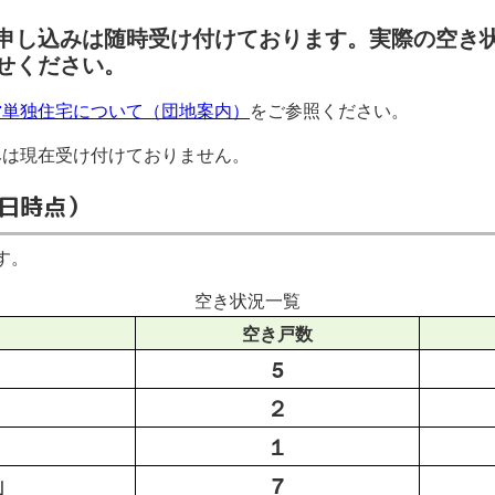
申し込みは随時受け付けております。実際の空き
せください。
営単独住宅について（団地案内）
をご参照ください。
みは現在受け付けておりません。
1日時点）
す。
空き状況一覧
空き戸数
5
２
１
山
7