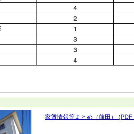
４
２
杉
1
３
３
4
家賃情報等まとめ（前田）
(PDF 