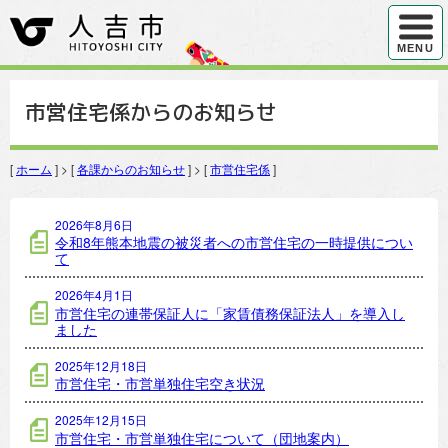
ハンバ
MENU
市営住宅係からのお知らせ
[
ホーム
] > [
各課からのお知らせ
] > [
市営住宅係
]
市営住宅係の記事一覧
2026年8月6日
令和8年熊本地震の被災者への市営住宅の一時提供につい
て
2026年4月1日
市営住宅の連帯保証人に「家賃債務保証法人」を導入し
ました
2025年12月18日
市営住宅・市営単独住宅空き状況
2025年12月15日
市営住宅・市営単独住宅について（団地案内）