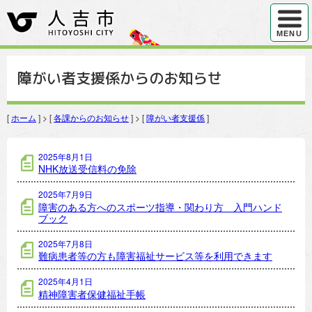
ハンバ
MENU
障がい者支援係からのお知らせ
[
ホーム
] > [
各課からのお知らせ
] > [
障がい者支援係
]
障がい者支援係の記事一覧
2025年8月1日
NHK放送受信料の免除
2025年7月9日
障害のある方へのスポーツ指導・関わり方 入門ハンド
ブック
2025年7月8日
難病患者等の方も障害福祉サービス等を利用できます
2025年4月1日
精神障害者保健福祉手帳