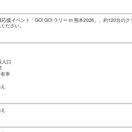
応援イベント「GO! GO! ラリー in 熊本2026」。約120
認ください。
帳人口
額
保有率
備え
備え