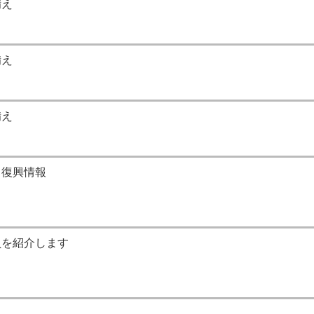
備え
備え
備え
・復興情報
員を紹介します