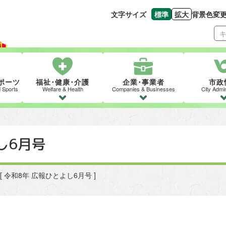
文字サイズ
標準
拡大
背景色変
文字の大きさをもとの
文字を大きくす
ポーツ
福祉･健康･介護
企業･事業者
市政
d Sports
Welfare & Health
Companies & Businesses
City Admin
し6月号
> [ 令和8年 広報ひとよし6月号 ]