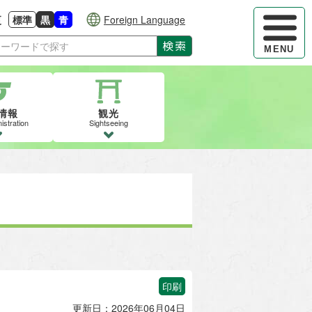
ハンバーガ
更
標準
黒
青
Foreign Language
大きさに戻す
る
背景色の変更：白
背景色の変更：黒
背景色の変更：青
検索
MENU
情報
観光
istration
Sightseeing
印刷
更新日：2026年06月04日