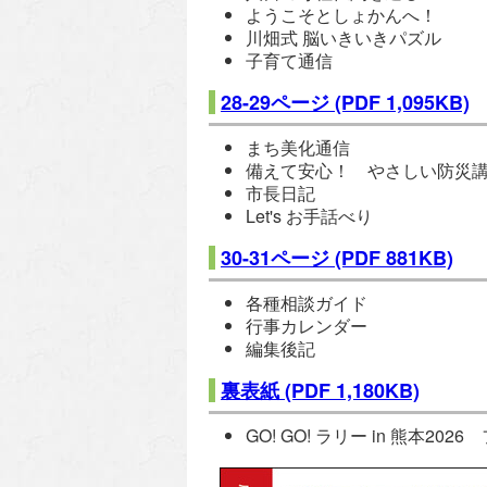
ようこそとしょかんへ！
川畑式 脳いきいきパズル
子育て通信
28-29ページ
(PDF 1,095KB)
まち美化通信
備えて安心！ やさしい防災
市長日記
Let's お手話べり
30-31ページ
(PDF 881KB)
各種相談ガイド
行事カレンダー
編集後記
裏表紙
(PDF 1,180KB)
GO! GO! ラリー in 熊本20