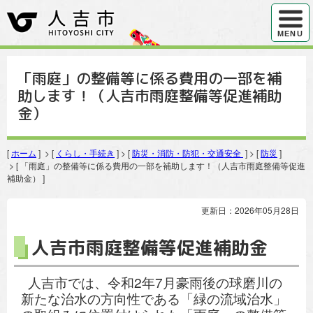
ハンバ
MENU
「雨庭」の整備等に係る費用の一部を補
助します！（人吉市雨庭整備等促進補助
金）
[
ホーム
] > [
くらし・手続き
] > [
防災・消防・防犯・交通安全
] > [
防災
]
> [ 「雨庭」の整備等に係る費用の一部を補助します！（人吉市雨庭整備等促進
補助金） ]
更新日：2026年05月28日
人吉市雨庭整備等促進補助金
人吉市では、令和2年7月豪雨後の球磨川の
新たな治水の方向性である「緑の流域治水」