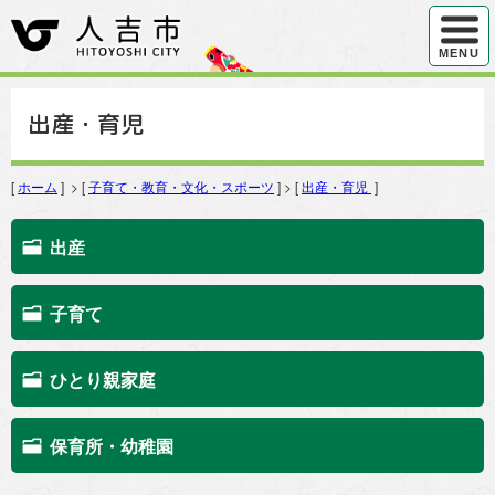
ハンバ
MENU
出産・育児
[
ホーム
] > [
子育て・教育・文化・スポーツ
] > [
出産・育児
]
出産
子育て
ひとり親家庭
保育所・幼稚園