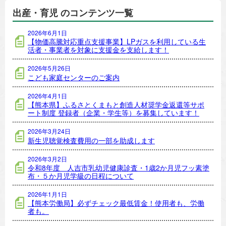
出産・育児 のコンテンツ一覧
2026年6月1日
【物価高騰対応重点支援事業】LPガスを利用している生
活者・事業者を対象に支援金を支給します！
2026年5月26日
こども家庭センターのご案内
2026年4月1日
【熊本県】ふるさとくまもと創造人材奨学金返還等サポ
ート制度 登録者（企業・学生等）を募集しています！
2026年3月24日
新生児聴覚検査費用の一部を助成します
2026年3月2日
令和8年度 人吉市乳幼児健康診査・1歳2か月児フッ素塗
布・５か月児学級の日程について
2026年1月1日
【熊本労働局】必ずチェック最低賃金！使用者も、労働
者も。