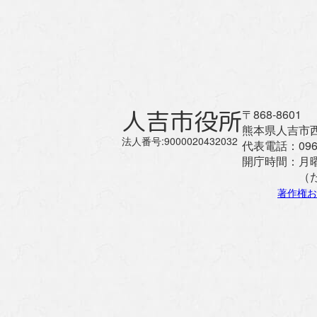
人吉市役所
〒868-8601
熊本県人吉市西
法人番号:9000020432032
代表電話：
096
開庁時間：
月
（
著作権お