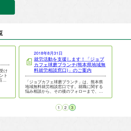
覧
2018年8月31日
就労活動を支援します！「ジョブ
カフェ球磨ブランチ(熊本県地域無
料就労相談窓口)」のご案内
受け
ント
百日
「ジョブカフェ球磨ブランチ」は、熊本県
しか…
地域無料就労相談窓口です。就職に関する
悩み相談から、その後のフォローまで、伴
走してサポートします。各種専門家による
相談体制…
1
2
3