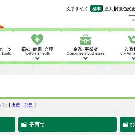
文字サイズ
標準
拡大
背景色変
文字の大きさをもとの
文字を大きくす
ポーツ
福祉･健康･介護
企業･事業者
市政
d Sports
Welfare & Health
Companies & Businesses
City Admin
ツ
] > [
出産・育児
]
子育て