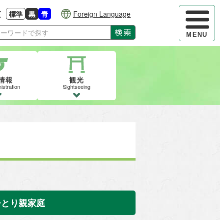
ハンバーガ
更
標準
黒
青
Foreign Language
大きさに戻す
る
背景色の変更：白
背景色の変更：黒
背景色の変更：青
検索
MENU
情報
観光
istration
Sightseeing
ひとり親家庭