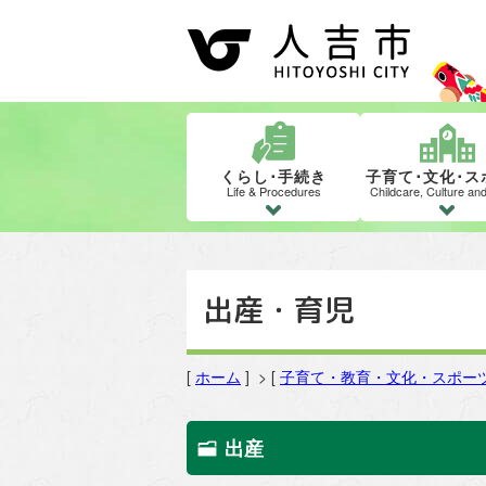
くらし･手続き
子育て･文化･ス
Life & Procedures
Childcare, Culture an
出産・育児
[
ホーム
] > [
子育て・教育・文化・スポー
出産