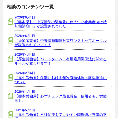
相談のコンテンツ一覧
2026年6月1日
【熊本県】「中東情勢の緊迫化に伴う中小企業者向け特
別相談窓口」が設置されました！
2026年6月1日
【経済産業省】中東情勢関連対策ワンストップポータル
が設置されています！
2026年4月1日
【厚生労働省】パートタイム・有期雇用労働法に関する
ルールが変わります！
2026年2月6日
【厚生労働省】冬期における年次有給休暇の取得推進に
ついて
2026年1月1日
【熊本労働局】必ずチェック最低賃金！使用者も、労働
者も。
2021年5月18日
【厚生労働省】不妊治療を受けやすい職場環境整備の支