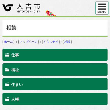
ハンバ
MENU
相談
[
ホーム
] > [
トップページ
] > [
くらしナビ
] > [
相談
]
仕事
福祉
住まい
人権