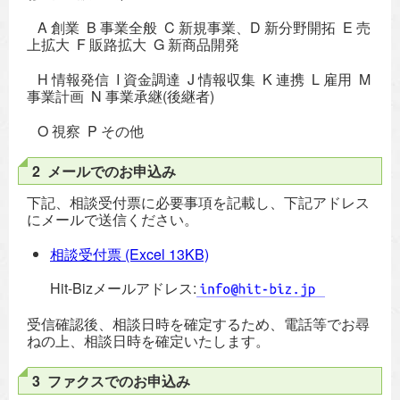
A 創業 B 事業全般 C 新規事業、D 新分野開拓 E 売
上拡大 F 販路拡大 G 新商品開発
H 情報発信 I 資金調達 J 情報収集 K 連携 L 雇用 M
事業計画 N 事業承継(後継者)
O 視察 P その他
2 メールでのお申込み
下記、相談受付票に必要事項を記載し、下記アドレス
にメールで送信ください。
相談受付票
(Excel 13KB)
Hit-Bizメールアドレス:
受信確認後、相談日時を確定するため、電話等でお尋
ねの上、相談日時を確定いたします。
3 ファクスでのお申込み