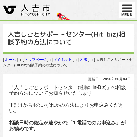
ハンバ
MENU
人吉しごとサポートセンター(Hit-biz)相
談予約の方法について
[
ホーム
] > [
トップページ
] > [
くらしナビ
] > [
相談
] > [ 人吉しごとサポートセ
ンター(Hit-biz)相談予約の方法について ]
更新日：2026年06月04日
「人吉しごとサポートセンター(通称:Hit-Biz)」の相談
予約方法についてお知らせいたします。
下記 1から4のいずれかの方法によりお申込みくださ
い。
相談日時の確定が速やかな「1 電話でのお申込み」が
お勧めです。