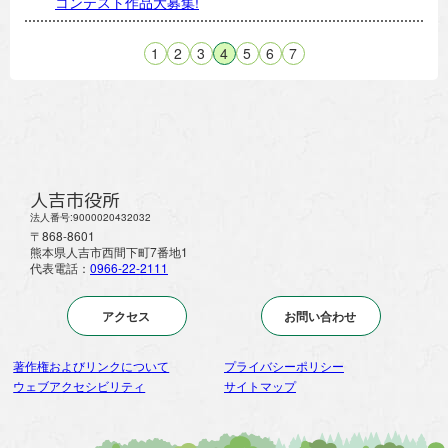
コンテスト作品大募集!
1
2
3
4
5
6
7
人吉市役所
法人番号:9000020432032
〒868-8601
熊本県人吉市西間下町7番地1
代表電話：
0966-22-2111
アクセス
お問い合わせ
著作権およびリンクについて
プライバシーポリシー
ウェブアクセシビリティ
サイトマップ