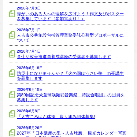
2026年7月3日
障がいのある人への理解を広げよう！作文及びポスター
を募集しています（参加賞あり！）
2026年7月1日
人吉市公共施設包括管理業務委託公募型プロポーザルに
ついて
2026年7月1日
食生活改善推進員養成講座の受講者を募集します
2026年6月18日
防災士になりませんか？「火の国ぼうさい塾」の受講生
を募集します
2026年6月10日
第80回記念犬童球渓顕彰音楽祭「特設合唱団」の団員を
募集します
2026年6月8日
「人吉ころばん体操」取り組み団体募集!
2026年5月26日
2027年「日本遺産の里～人吉球磨」 観光カレンダー写真