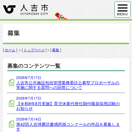
ハンバ
MENU
募集
[
ホーム
] > [
トップページ
] > [
募集
]
募集のコンテンツ一覧
2026年7月17日
人吉市公共施設包括管理業務委託公募型プロポーザルの
実施に関する質問への回答について
2026年7月17日
【令和8年8月実施】育児休業代替任期付職員採用試験の
お知らせ
2026年7月14日
第42回人吉球磨読書感想画コンクールの作品を募集しま
す