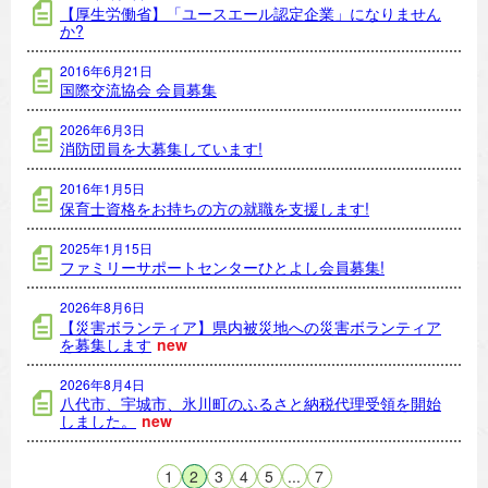
【厚生労働省】「ユースエール認定企業」になりません
か?
2016年6月21日
国際交流協会 会員募集
2026年6月3日
消防団員を大募集しています!
2016年1月5日
保育士資格をお持ちの方の就職を支援します!
2025年1月15日
ファミリーサポートセンターひとよし会員募集!
2026年8月6日
【災害ボランティア】県内被災地への災害ボランティア
を募集します
new
2026年8月4日
八代市、宇城市、氷川町のふるさと納税代理受領を開始
しました。
new
1
2
3
4
5
...
7