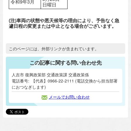
令和9年3月
日曜日
(注)車両の状態や悪天候等の理由により、予告なく急
遽日程の変更または中止となる場合がございます。
追加情報：外部リンク
このページには、外部リンクが含まれています。
この記事に関する問い合わせ先
人吉市 復興政策部 交通政策課 交通政策係
電話番号:
【代表】0966-22-2111 (電話交換から担当部署
におつなぎします)
メールでお問い合わせ
追加情報：snsボタン