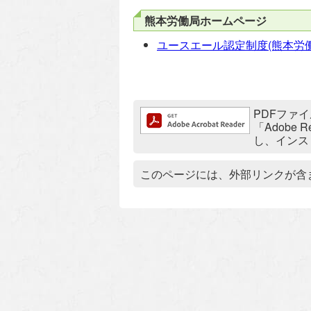
熊本労働局ホームページ
ユースエール認定制度(熊本労働
追加情報：PDFファイル
PDFファイ
「Adobe
し、インス
追加情報：外部リンク
このページには、外部リンクが含