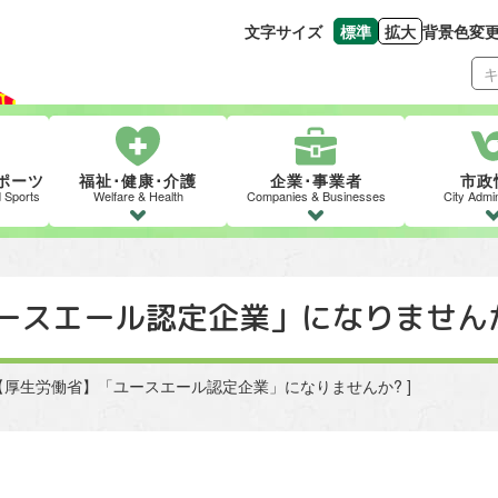
文字サイズ
標準
拡大
背景色変
文字の大きさをもとの
文字を大きくす
ポーツ
福祉･健康･介護
企業･事業者
市政
d Sports
Welfare & Health
Companies & Businesses
City Admin
ースエール認定企業」になりません
 [ 【厚生労働省】「ユースエール認定企業」になりませんか? ]