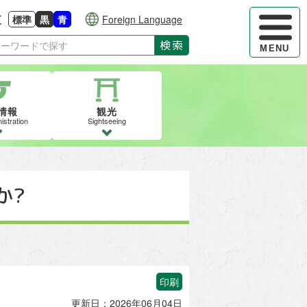
ハンバーガ
更
標準
黒
青
Foreign Language
大きさに戻す
る
背景色の変更：白
背景色の変更：黒
背景色の変更：青
検索
MENU
情報
観光
istration
Sightseeing
か?
印刷
更新日：2026年06月04日