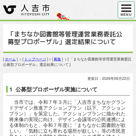
ハンバ
MENU
「まちなか図書館等管理運営業務委託公
募型プロポーザル」選定結果について
[
ホーム
] > [
トップページ
] > [
募集
] > [ 「まちなか図書館等管理運営業務委託
公募型プロポーザル」選定結果について ]
更新日：2026年06月22日
1 公募型プロポーザル実施について
当市では、令和７年３月に「人吉市まちなかグラン
ドデザイン推進アクションプラン（以下、アクション
プラン）」を策定した。アクションプランに描かれた
将来像の実現に向け、デザイン会議等の公民連携によ
る体制のもと、令和７年度に「まちなかに図書館が欲
しい」「気軽に立ち寄れる場所が欲しい」等の市民意