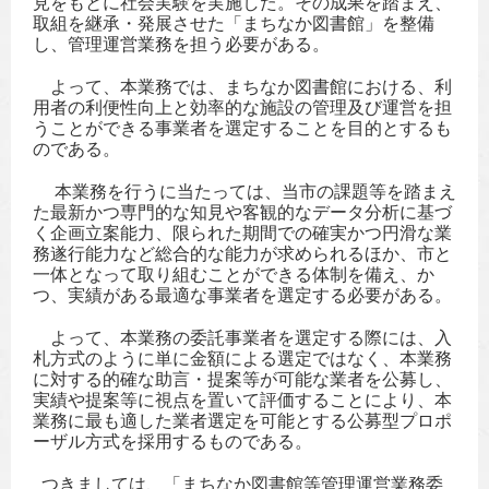
見をもとに社会実験を実施した。その成果を踏まえ、
取組を継承・発展させた「まちなか図書館」を整備
し、管理運営業務を担う必要がある。
よって、本業務では、まちなか図書館における、利
用者の利便性向上と効率的な施設の管理及び運営を担
うことができる事業者を選定することを目的とするも
のである。
本業務を行うに当たっては、当市の課題等を踏まえ
た最新かつ専門的な知見や客観的なデータ分析に基づ
く企画立案能力、限られた期間での確実かつ円滑な業
務遂行能力など総合的な能力が求められるほか、市と
一体となって取り組むことができる体制を備え、か
つ、実績がある最適な事業者を選定する必要がある。
よって、本業務の委託事業者を選定する際には、入
札方式のように単に金額による選定ではなく、本業務
に対する的確な助言・提案等が可能な業者を公募し、
実績や提案等に視点を置いて評価することにより、本
業務に最も適した業者選定を可能とする公募型プロポ
ーザル方式を採用するものである。
つきましては、「まちなか図書館等管理運営業務委