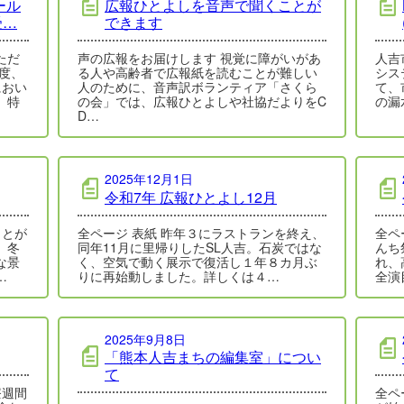
ール
広報ひとよしを音声で聞くことが
受…
できます
ただ
声の広報をお届けします 視覚に障がいがあ
人吉
度、
る人や高齢者で広報紙を読むことが難しい
シス
におい
人のために、音声訳ボランティア「さくら
て、
、特
の会」では、広報ひとよしや社協だよりをC
の漏
D…
2025年12月1日
令和7年 広報ひとよし12月
ことが
全ページ 表紙 昨年３にラストランを終え、
全ペ
。冬
同年11月に里帰りしたSL人吉。石炭ではな
んち
な景
く、空気で動く展示で復活し１年８カ月ぶ
れ、
…
りに再始動しました。詳しくは４…
全演
2025年9月8日
「熊本人吉まちの編集室」につい
て
療週間
全ペ