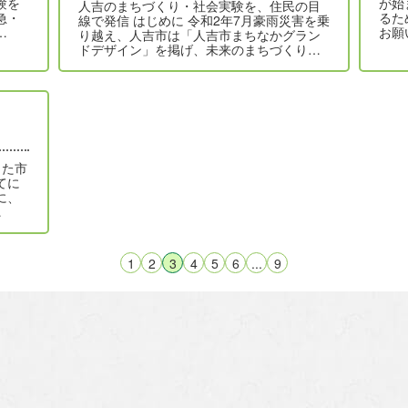
験を
が始
人吉のまちづくり・社会実験を、住民の目
急・
るた
線で発信 はじめに 令和2年7月豪雨災害を乗
…
お願
り越え、人吉市は「人吉市まちなかグラン
ドデザイン」を掲げ、未来のまちづくり…
した市
てに
に、
…
1
2
3
4
5
6
...
9