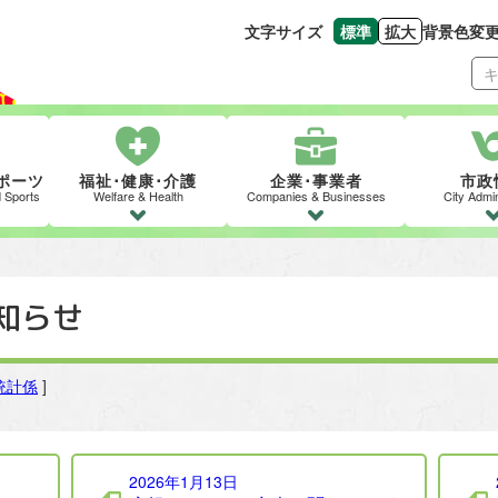
文字サイズ
標準
拡大
背景色変
文字の大きさをもとの
文字を大きくす
ポーツ
福祉･健康･介護
企業･事業者
市政
d Sports
Welfare & Health
Companies & Businesses
City Admin
知らせ
統計係
]
2026年1月13日