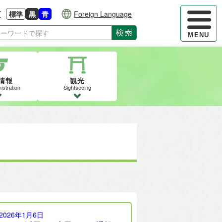
ハンバーガ
更
標準
黒
青
Foreign Language
大きさに戻す
る
背景色の変更：白
背景色の変更：黒
背景色の変更：青
検索
MENU
情報
観光
istration
Sightseeing
2026年1月6日