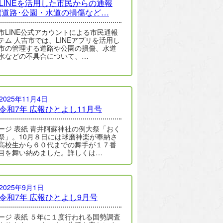
LINEを活用した市民からの通報
(道路･公園・水道の損傷など…
市LINE公式アカウントによる市民通報
テム 人吉市では、LINEアプリを活用し
市の管理する道路や公園の損傷、水道
水などの不具合について、…
2025年11月4日
令和7年 広報ひとよし11月号
ージ 表紙 青井阿蘇神社の例大祭「おく
祭」。10月８日には球磨神楽が奉納さ
高校生から６０代までの舞手が１７番
目を舞い納めました。詳しくは…
2025年9月1日
令和7年 広報ひとよし9月号
ージ 表紙 ５年に１度行われる国勢調査