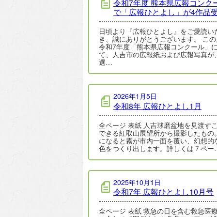
令和7年度 熊本県広報コンク
で「広報ひとよし」が4作品
日頃より『広報ひとよし』をご愛読い
き、誠にありがとうございます。 この
令和7年度「熊本県広報コンクール」
て、人吉市の広報紙および広報写真が
選…
2026年1月5日
令和8年 広報ひとよし1月
全ページ 表紙 人吉球磨盆地を見渡す
できる紅取山展望所から撮影したもの
になると霧が市内一面を覆い、幻想的
色をつくり出します。詳しくは７ペー
2025年10月1日
令和7年 広報ひとよし10月号
全ページ 表紙 救急の日を含む救急医