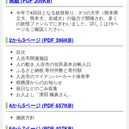
表紙
(PDF 205KB)
今年で4回目となる妖怪祭り。3つの大学（熊本県
立大、熊本大、名城大）の協力で開催され、多く
の妖怪ファンらでにぎわいました。詳しくは15ペ
ージをご確認ください。
2から3ページ
(PDF 396KB)
目次
人吉市関連施設
人の動き 人吉市の住民基本台帳人口
ふるさと納税 寄付件数と寄付額
人吉市のマイナンバーカード保有率
税務課からのお知らせ
祝日などのごみ収集
お人よし「濱田 颯眞さん」
4から5ページ
(PDF 657KB)
施政方針
6から7ページ
(PDF 407KB)