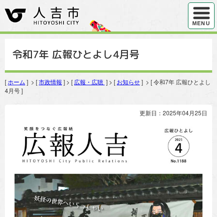
ハンバ
MENU
令和7年 広報ひとよし4月号
[
ホーム
] > [
市政情報
] > [
広報・広聴
] > [
お知らせ
] > [ 令和7年 広報ひとよし
4月号 ]
更新日：2025年04月25日