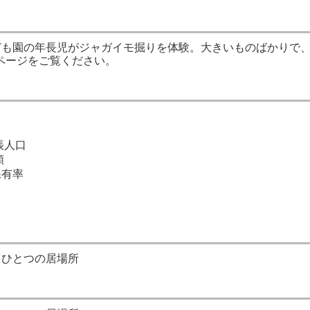
ども園の年長児がジャガイモ掘りを体験。大きいものばかりで
1ページをご覧ください。
帳人口
額
保有率
うひとつの居場所