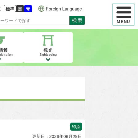
ハンバーガ
更
標準
黒
青
Foreign Language
大きさに戻す
る
背景色の変更：白
背景色の変更：黒
背景色の変更：青
検索
MENU
情報
観光
istration
Sightseeing
印刷
更新日：2026年06月29日