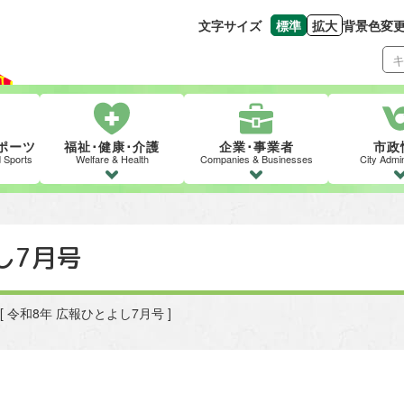
文字サイズ
標準
拡大
背景色変
文字の大きさをもとの
文字を大きくす
ポーツ
福祉･健康･介護
企業･事業者
市政
d Sports
Welfare & Health
Companies & Businesses
City Admin
し7月号
> [ 令和8年 広報ひとよし7月号 ]