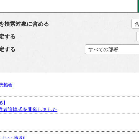
を検索対象に含める
定する
定する
光協会]
き]
犠牲者追悼式を開催しました
住まい・地域)]