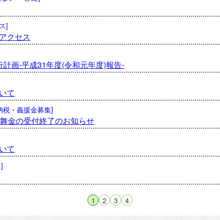
ス]
アクセス
画-平成31年度(令和元年度)報告-
いて
と納税・義援金募集]
見舞金の受付終了のお知らせ
いて
]
1
2
3
4