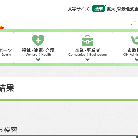
文字サイズ
標準
拡大
背景色変
文字の大きさをもとの
文字を大きくす
ポーツ
福祉･健康･介護
企業･事業者
市政
d Sports
Welfare & Health
Companies & Businesses
City Admin
結果
み検索