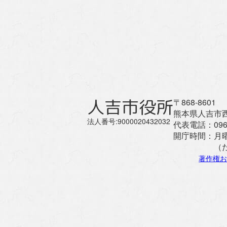
人吉市役所
〒868-8601
熊本県人吉市西
法人番号:9000020432032
代表電話：
096
開庁時間：
月
（
著作権お