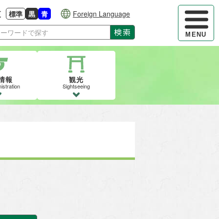
ハンバーガ
更
標準
黒
青
Foreign Language
大きさに戻す
る
背景色の変更：白
背景色の変更：黒
背景色の変更：青
検索
MENU
情報
観光
istration
Sightseeing