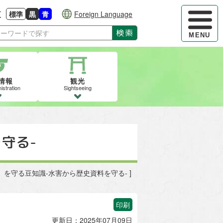
ハンバーガ
更
標準
黒
青
Foreign Language
大きさに戻す
る
背景色の変更：白
背景色の変更：黒
背景色の変更：青
検索
MENU
情報
観光
istration
Sightseeing
守る-
史」を守る豆知識-水害から歴史資料を守る- ]
印刷
更新日：2025年07月09日