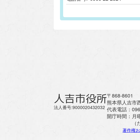
人吉市役所
〒868-8601
熊本県人吉市西
法人番号:9000020432032
代表電話：
096
開庁時間：
月
（
著作権お