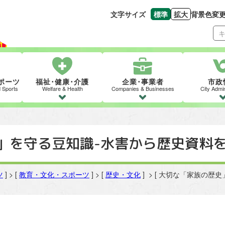
文字サイズ
標準
拡大
背景色変
文字の大きさをもとの
文字を大きくす
ポーツ
福祉･健康･介護
企業･事業者
市政
d Sports
Welfare & Health
Companies & Businesses
City Admin
」を守る豆知識-水害から歴史資料を
ツ
] > [
教育・文化・スポーツ
] > [
歴史・文化
] > [ 大切な「家族の歴