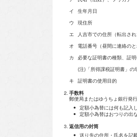
イ 生年月日
ウ 現住所
エ 人吉市での住所（転出され
オ 電話番号（昼間に連絡のと
カ 必要な証明書の種類、証明
(注)「所得課税証明書」の
キ 証明書の使用目的
手数料
郵便局またはゆうちょ銀行発
定額小為替には何も記入
定額小為替はおつりの出
返信用の封筒
送り先の住所・氏名を記