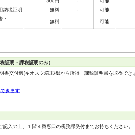
300円
-
可能
用納税証明
無料
-
可能
告・
無料
-
可能
課税証明・課税証明のみ）
証明書交付機(キオスク端末機)から所得・課税証明書を取得で
得できます
ご記入の上、１階４番窓口の税務課受付までお持ちください。