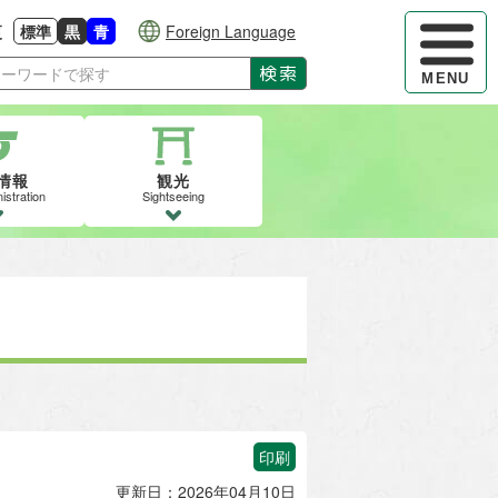
ハンバーガ
更
標準
黒
青
Foreign Language
大きさに戻す
る
背景色の変更：白
背景色の変更：黒
背景色の変更：青
検索
MENU
情報
観光
istration
Sightseeing
印刷
更新日：2026年04月10日