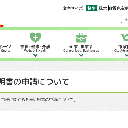
文字サイズ
標準
拡大
背景色変
文字の大きさをもとの
文字を大きくす
ポーツ
福祉･健康･介護
企業･事業者
市政
d Sports
Welfare & Health
Companies & Businesses
City Admin
明書の申請について
> [ 市税に関する各種証明書の申請について ]