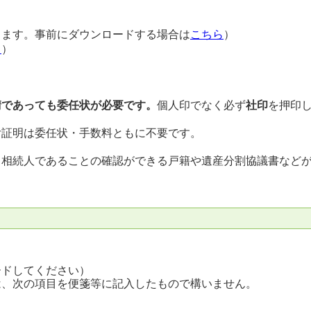
ります。事前にダウンロードする場合は
こちら
）
ら
）
請であっても委任状が必要です。
個人印でなく必ず
社印
を押印
付証明は委任状・手数料ともに不要です。
、相続人であることの確認ができる戸籍や遺産分割協議書など
ードしてください）
は、次の項目を便箋等に記入したもので構いません。