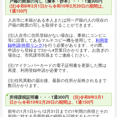
戸籍の附票の写し（謄本・抄本）・・・1通300円
(注)令和8年3月1日から令和10年2月29日の期間は、
1通150円
人吉市に本籍がある本人または同一戸籍の人の現在の
戸籍の附票の写しを取得することができます。
(注)人吉市に住民登録がない場合は、事前にコンビニ
等に設置してあるマルチコピー機を使用して、
利用登
録申請(外部リンク)
を行う必要があります。その際、
申請から登録まで3から4営業日かかります。お急ぎの
場合は、市民課市民係までご連絡ください。
(注)マイナンバーカードの電子証明書を更新した際は
再度、利用登録申請が必要です。
(注)住民異動の届出後、最新の住所が反映されるまで
数日かかります。
所得課税証明書・・・1通300円
(注)令和8年3月1
日から令和10年2月29日の期間は、1通150円
前年の1月1日から12月31日までの1年間の所得とその
所得に対する市県民税の税額を証明するものです。