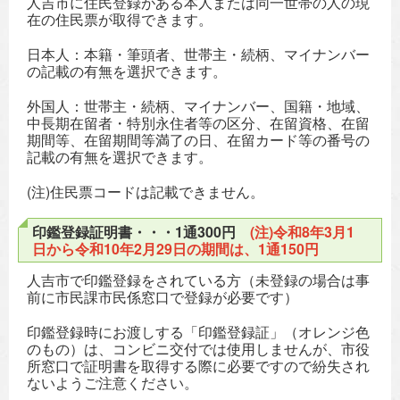
人吉市に住民登録がある本人または同一世帯の人の現
在の住民票が取得できます。
日本人：本籍・筆頭者、世帯主・続柄、マイナンバー
の記載の有無を選択できます。
外国人：世帯主・続柄、マイナンバー、国籍・地域、
中長期在留者・特別永住者等の区分、在留資格、在留
期間等、在留期間等満了の日、在留カード等の番号の
記載の有無を選択できます。
(注)住民票コードは記載できません。
印鑑登録証明書・・・1通300円
(注)令和8年3月1
日から令和10年2月29日の期間は、1通150円
人吉市で印鑑登録をされている方（未登録の場合は事
前に市民課市民係窓口で登録が必要です）
印鑑登録時にお渡しする「印鑑登録証」（オレンジ色
のもの）は、コンビニ交付では使用しませんが、市役
所窓口で証明書を取得する際に必要ですので紛失され
ないようご注意ください。