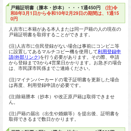
戸籍証明書（謄本・抄本）・・・1通450円
(注)令
和8年3月1日から令和10年2月29日の期間は、1通15
0円
人吉市に本籍がある本人または同一戸籍の人の現在の
戸籍証明書を取得することができます。
(注)人吉市に住民登録がない場合は事前にコンビニ等
に設置してあるマルチコピー機を使用して
利用登録申
請(外部リンク)
を行う必要があります。その際、申請
から登録まで3から4営業日かかります。お急ぎの場合
は、市民課市民係までご連絡ください。
(注)マイナンバーカードの電子証明書を更新した場合
は再度、利用登録申請が必要です。
(注)除籍謄本（抄本）や改正原戸籍は取得できませ
ん。
(注)戸籍の届出（出生や婚姻等）を提出後、証明書を
取得できるまで数日かかります。