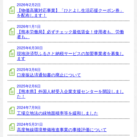
2026年2月2日
【物価高騰対応事業】「ひとよし生活応援クーポン券」
を配布します！
2026年1月1日
【熊本労働局】必ずチェック最低賃金！使用者も、労働
者も。
2025年6月30日
現地決済型ふるさと納税サービスの加盟事業者を募集し
ます
2025年3月6日
口座振込済通知書の廃止について
2025年2月6日
【熊本県】外国人材受入企業支援センターを開設しまし
た！
2024年7月9日
工場立地法の緑地面積率等を緩和しました
2024年5月31日
高度無線環境整備推進事業の事後評価について