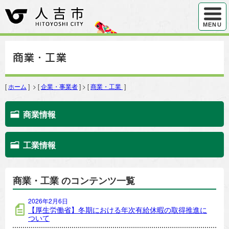
ハンバ
MENU
商業・工業
[
ホーム
] > [
企業・事業者
] > [
商業・工業
]
商業情報
工業情報
商業・工業 のコンテンツ一覧
2026年2月6日
【厚生労働省】冬期における年次有給休暇の取得推進に
ついて