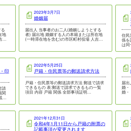
2023年3月7日
婚姻届
する
届出人 当事者のお二人(婚姻しようとする
在地
者) 届出地 婚姻する人の本籍または所在地
住民
吉市
(一時滞在地を含む)の市区町村役場 人吉市
係を証明
の受付窓口・受付時間 受付…
は同
口に
2022年5月25日
票・印
戸籍・住民票等の郵送請求方法
戸籍・住民票等の郵送請求方法 郵送で請求
届出人 協議離婚・・・夫お
できるもの 表:郵送で請求できるもの一覧
婚・・・
項目 内容 戸籍 関係 全部事項証明…
婚・
で、
載事
2021年12月31日
令和4年1月11日から戸籍の附票の
記載事項が変更されます