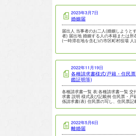
2023年3月7日
婚姻届
届出人 当事者のお二人(婚姻しようと
者) 届出地 婚姻する人の本籍または所
(一時滞在地を含む)の市区町村役場 人
の受付窓口・受付時間 受付…
2022年11月19日
各種請求書様式(戸籍・住民
鑑証明等)
各種請求書一覧 表:各種請求書一覧 交付請
求書 説明 様式及び記載例 住民票・戸籍関
係請求書(表) 住民票の写し、住民票記
項証明…
2022年5月6日
離婚届