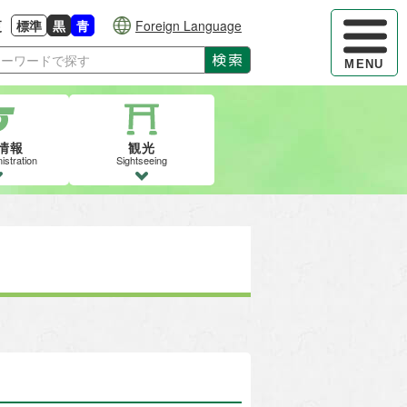
ハンバーガ
更
標準
黒
青
Foreign Language
大きさに戻す
る
背景色の変更：白
背景色の変更：黒
背景色の変更：青
検索
MENU
情報
観光
istration
Sightseeing