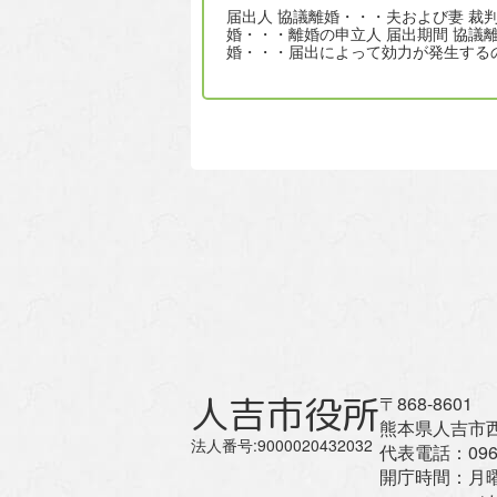
届出人 協議離婚・・・夫および妻 裁判離
婚・・・離婚の申立人 届出期間 協議離
婚・・・届出によって効力が発生する
で、期間の取り決めはありま…
人吉市役所
〒868-8601
熊本県人吉市西
法人番号:9000020432032
代表電話：
096
開庁時間：
月