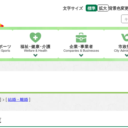
文字サイズ
標準
拡大
背景色変
文字の大きさをもとの
文字を大きくす
ポーツ
福祉･健康･介護
企業･事業者
市政
d Sports
Welfare & Health
Companies & Businesses
City Admin
] > [
結婚・離婚
]
覧