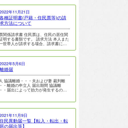
2022年11月21日
各種証明書(戸籍・住民票等)の請
求方法について
票関係請求書 住民票は、住民の居住関
する書類です。 請求方法 本人また
一世帯人が請求する場合、請求書に窓
来た人の住所・氏名及…
2022年5月6日
離婚届
よび妻 裁判離
離婚の申立人 届出期間 協議離
・・届出によって効力が発生するの
期間の取り決めはありま…
2021年11月9日
住民異動届一覧【転入・転出・転
居の届出等】