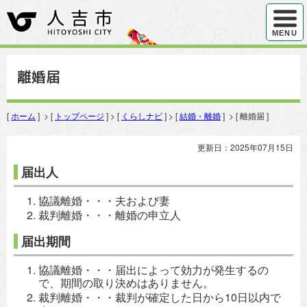
ハンバ
MENU
離婚届
[
ホーム
] > [
トップページ
] > [
くらしナビ
] > [
結婚・離婚
] > [ 離婚届 ]
更新日：2025年07月15日
届出人
協議離婚・・・夫および妻
裁判離婚・・・離婚の申立人
届出期間
協議離婚・・・届出によって効力が発生するの
で、期間の取り決めはありません。
裁判離婚・・・裁判が確定した日から10日以内で