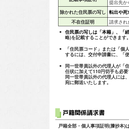
提出先か
除かれた住民票の写し
転出や死
不在住証明
請求され
住民票の写しは「本籍」、「続
略)を記載することができます
「住民票コード」または「個人
するには、交付申請書に、「
同一世帯員以外の代理人が「住
任状に加えて110円切手も必
同一世帯員以外の代理人には
宛に郵送いたします。
戸籍関係請求書
戸籍全部・個人事項証明(謄抄本