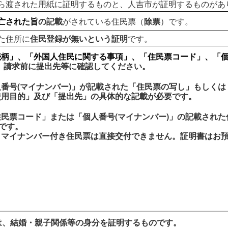
ら渡された用紙に証明するものと、人吉市が証明するものがあ
亡された旨
の記載
がされている住民票（
除票
）です。
た住所に
住民登録が無いという証明
です。
柄」、「外国人住民に関する事項」、「住民票コード」、「個
。請求前に提出先等に確認してください。
番号(マイナンバー)」が記載された「住民票の写し」もしく
使用目的」及び「提出先」の具体的な記載が必要です。
民票コード」または「個人番号(マイナンバー)」の記載され
要です。
、マイナンバー付き住民票は直接交付できません。証明書はお
)は、結婚・親子関係等の身分を証明するものです。