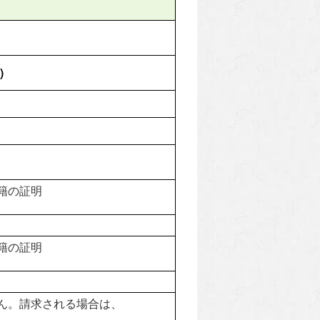
)
籍の証明
籍の証明
。
ん。請求される場合は、