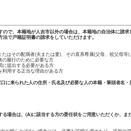
すので、本籍地が人吉市以外の場合は、本籍地の自治体に請求
方法で戸籍証明書の請求をしていただけます。
またはその配偶者(夫または妻)、その直系尊属(父母、祖父母等)
義務の履行のために必要な方
機関に提出する必要がある方
項を利用する正当な理由がある方
に窓口に来られた人の住所・氏名及び必要な人の本籍・筆頭
者名・
請求する場合は、(A)に該当する方の委任状をご用意いただく
か、ま
理由が明らかでない場合には、必要な説明を求めたり、追加の