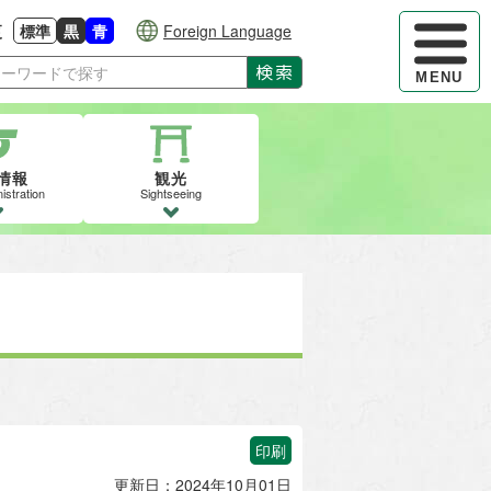
ハンバーガ
更
標準
黒
青
Foreign Language
大きさに戻す
る
背景色の変更：白
背景色の変更：黒
背景色の変更：青
検索
MENU
情報
観光
istration
Sightseeing
印刷
更新日：2024年10月01日