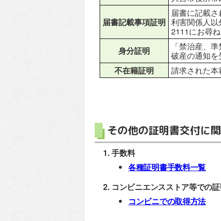
届書に記載さ
届書記載事項証明
利害関係人以外
2111にお尋
「禁治産、準
身分証明
破産の通知を
不在籍証明
請求された本
その他の証明書交付に関
手数料
各種証明書手数料一覧
コンビニエンスストア等での証
コンビニでの取得方法