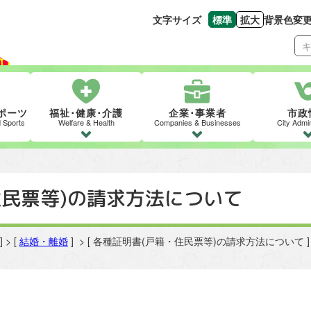
文字サイズ
標準
拡大
背景色変
文字の大きさをもとの
文字を大きくす
ポーツ
福祉･健康･介護
企業･事業者
市政
d Sports
Welfare & Health
Companies & Businesses
City Admin
住民票等)の請求方法について
] > [
結婚・離婚
] > [ 各種証明書(戸籍・住民票等)の請求方法について ]