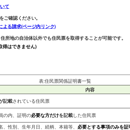
ついて
をご確認ください。
による請求(ページ内リンク)
、住所地の自治体以外でも住民票を取得することが可能です。
取得はできません)
表:住民票関係証明書一覧
内容
が記載
されている住民票
員の内、証明の
必要な方だけ
を記載
した住民票
名、性別、生年月日、続柄、本籍等、
必要とする事項のみを証