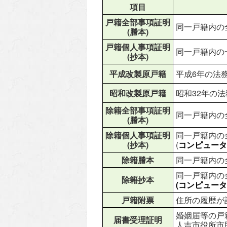
項目
戸籍全部事項証明
同一戸籍内の
(謄本)
戸籍個人事項証明
同一戸籍内の
(抄本)
平成改製原戸籍
平成6年の法
昭和改製原戸籍
昭和32年の
除籍全部事項証明
同一戸籍内の
(謄本)
除籍個人事項証明
同一戸籍内の
(抄本)
(
コンピュータ
除籍謄本
同一戸籍内の
同一戸籍内の
除籍抄本
(コンピュータ
戸籍附票
住所の履歴が
婚姻届等の戸
届書受理証明
人吉市役所市民