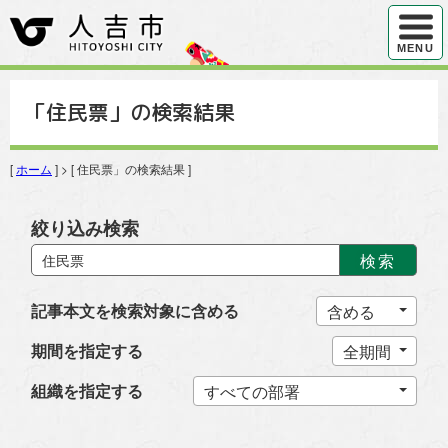
ハンバ
MENU
「住民票」の検索結果
[
ホーム
] > [ 住民票」の検索結果 ]
絞り込み検索
検索
記事本文を検索対象に含める
期間を指定する
組織を指定する