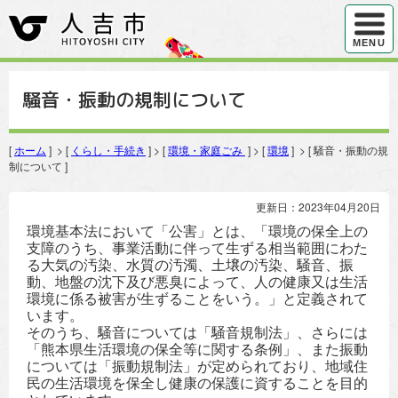
ハンバ
MENU
騒音・振動の規制について
[
ホーム
] > [
くらし・手続き
] > [
環境・家庭ごみ
] > [
環境
] > [ 騒音・振動の規
制について ]
更新日：2023年04月20日
環境基本法において「公害」とは、「環境の保全上の
支障のうち、事業活動に伴って生ずる相当範囲にわた
る大気の汚染、水質の汚濁、土壌の汚染、騒音、振
動、地盤の沈下及び悪臭によって、人の健康又は生活
環境に係る被害が生ずることをいう。」と定義されて
います。
そのうち、騒音については「騒音規制法」、さらには
「熊本県生活環境の保全等に関する条例」、また振動
については「振動規制法」が定められており、地域住
民の生活環境を保全し健康の保護に資することを目的