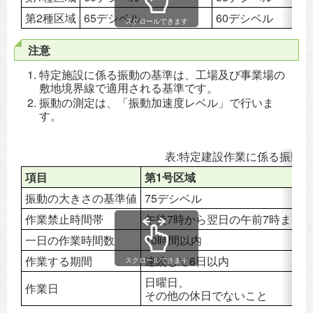
第2種区域
65デシベル
60デシベル
スクロールできます
注意
特定施設に係る振動の基準は、工場及び事業場の
敷地境界線で適用される基準です。
振動の測定は、「振動加速度レベル」で行いま
す。
表:特定建設作業に係る振動
項目
第1号区域
振動の大きさの基準値
75デシベル
作業禁止時間帯
午後7時から翌日の午前7時まで
一日の作業時間数
10時間以内
作業する期間
連続して6日以内
スクロールできます
日曜日、
作業日
その他の休日でないこと