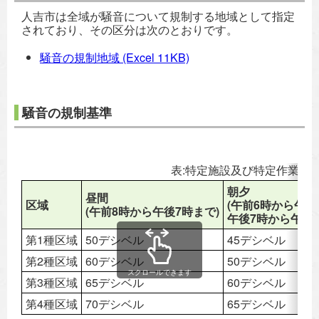
人吉市は全域が騒音について規制する地域として指定
されており、その区分は次のとおりです。
騒音の規制地域
(Excel 11KB)
騒音の規制基準
表:特定施設及び特定作業に
朝夕
昼間
区域
(午前6時から午前
(午前8時から午後7時まで)
午後7時から午後1
第1種区域
50デシベル
45デシベル
第2種区域
60デシベル
50デシベル
スクロールできます
第3種区域
65デシベル
60デシベル
第4種区域
70デシベル
65デシベル