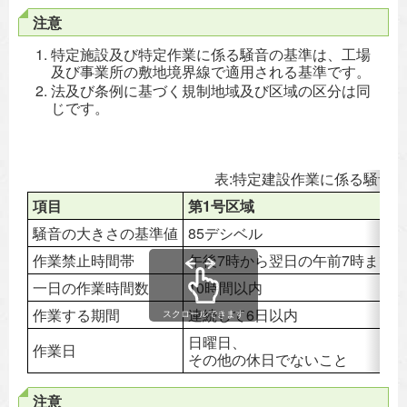
注意
特定施設及び特定作業に係る騒音の基準は、工場
及び事業所の敷地境界線で適用される基準です。
法及び条例に基づく規制地域及び区域の区分は同
じです。
表:特定建設作業に係る騒音
項目
第1号区域
騒音の大きさの基準値
85デシベル
作業禁止時間帯
午後7時から翌日の午前7時まで
一日の作業時間数
10時間以内
作業する期間
連続して6日以内
スクロールできます
日曜日、
作業日
その他の休日でないこと
注意