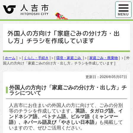
ハンバ
MENU
外国人の方向け「家庭ごみの分け方・出
し方」チラシを作成しています
[
ホーム
] > [
くらし・手続き
] > [
環境・家庭ごみ
] > [
家庭ごみ・廃棄物
] > [ 外
国人の方向け「家庭ごみの分け方・出し方」チラシを作成しています ]
更新日：2026年05月07日
外国人の方向け「家庭ごみの分け方・出し方」チ
ラシについて
人吉市にお住まいの外国人の方に向けて、ごみの分別
等のチラシを作成しています。
英語、タガログ語、イ
ンドネシア語、ベトナム語、ビルマ語（ミャンマー
語）、ネパール語及び「やさしい日本語」
も掲載して
いますので、ぜひご活用ください。