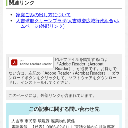
関連リンク
家庭ごみの出し方について
人吉球磨クリーンプラザ(人吉球磨広域行政組合)ホ
ームページ(外部リンク)
追加情報：PDFファイル
PDFファイルを閲覧するには
「Adobe Reader（Acrobat
Reader）」が必要です。お持ちで
ない方は、左記の「Adobe Reader（Acrobat Reader）」ダウ
ンロードボタンをクリックして、ソフトウェアをダウンロー
ドし、インストールしてください。
追加情報：外部リンク
このページには、外部リンクが含まれています。
この記事に関する問い合わせ先
人吉市 市民部 環境課 廃棄物対策係
電話番号:
【代表】0966-22-2111 (電話交換から担当部署