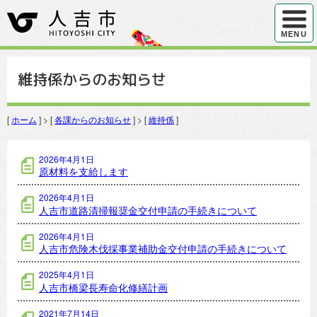
ハンバ
MENU
維持係からのお知らせ
[
ホーム
] > [
各課からのお知らせ
] > [
維持係
]
維持係の記事一覧
2026年4月1日
原材料を支給します
2026年4月1日
人吉市道路清掃報奨金交付申請の手続きについて
2026年4月1日
人吉市危険木伐採事業補助金交付申請の手続きについて
2025年4月1日
人吉市橋梁長寿命化修繕計画
2021年7月14日