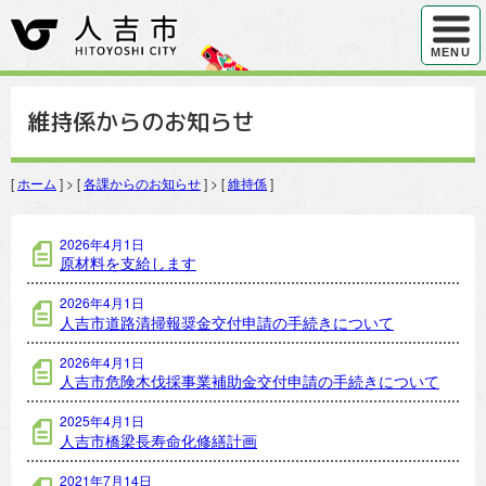
ハンバ
MENU
維持係からのお知らせ
[
ホーム
] > [
各課からのお知らせ
] > [
維持係
]
維持係の記事一覧
2026年4月1日
原材料を支給します
2026年4月1日
人吉市道路清掃報奨金交付申請の手続きについて
2026年4月1日
人吉市危険木伐採事業補助金交付申請の手続きについて
2025年4月1日
人吉市橋梁長寿命化修繕計画
2021年7月14日