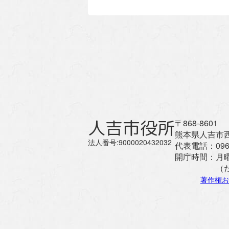
人吉市役所
〒868-8601
熊本県人吉市西
法人番号:9000020432032
代表電話：
096
開庁時間：
月
（
著作権お