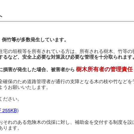
へ
・倒竹
等
が多数発生しています。
住宅の垣根等を所有されている方は、所有される樹木、竹等の
するなど、安全上必要な対策及び必要な管理を十分取られます
樹木所有者の管理責任
に損害が発生した場合、被害者から
全確保のため道路管理者が通行の支障となる木の枝や竹などを
ようお願いいたします。
ください。
 255KB)
おそれのある危険木の伐採に対し、補助金を交付する制度を設
あります。