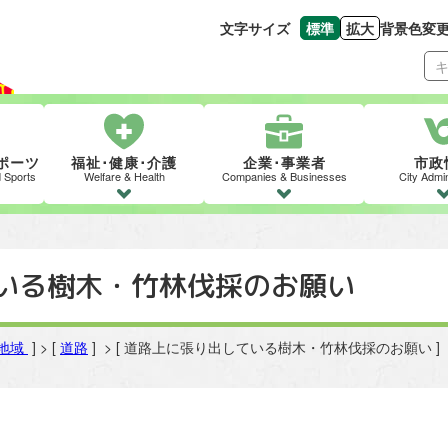
文字サイズ
標準
拡大
背景色変
文字の大きさをもとの
文字を大きくす
ポーツ
福祉･健康･介護
企業･事業者
市政
d Sports
Welfare & Health
Companies & Businesses
City Admin
いる樹木・竹林伐採のお願い
地域
] > [
道路
] > [ 道路上に張り出している樹木・竹林伐採のお願い ]