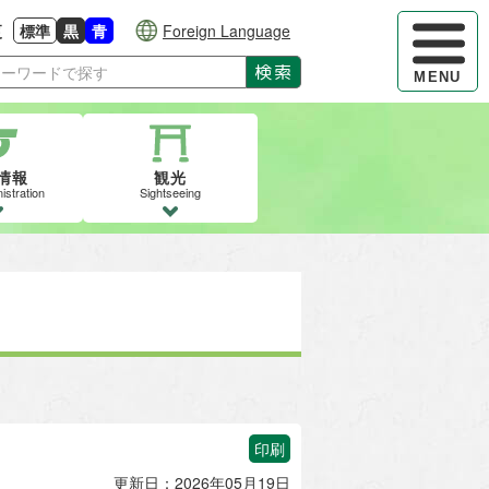
ハンバーガ
更
標準
黒
青
Foreign Language
大きさに戻す
る
背景色の変更：白
背景色の変更：黒
背景色の変更：青
検索
MENU
情報
観光
istration
Sightseeing
印刷
更新日：2026年05月19日