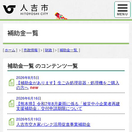
ハンバ
MENU
補助金一覧
[
ホーム
] > [
市政情報
] > [
財政
] > [
補助金一覧
]
補助金一覧 のコンテンツ一覧
2026年8月5日
【補助金があります】生ごみ処理容器・処理機をご購入
の方へ
new
2026年6月16日
【熊本県】令和7年8月豪雨に係る「被災中小企業者再建
支援補助金」交付申請期限について
2026年5月19日
人吉市空き家バンク活用促進事業補助金