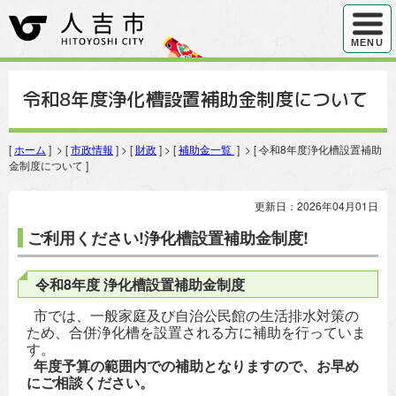
ハンバ
MENU
令和8年度浄化槽設置補助金制度について
[
ホーム
] > [
市政情報
] > [
財政
] > [
補助金一覧
] > [ 令和8年度浄化槽設置補助
金制度について ]
更新日：2026年04月01日
ご利用ください!浄化槽設置補助金制度!
令和8年度 浄化槽設置補助金制度
市では、一般家庭及び自治公民館の生活排水対策の
ため、合併浄化槽を設置される方に補助を行っていま
す。
年度予算の範囲内での補助となりますので、お早め
にご相談ください。