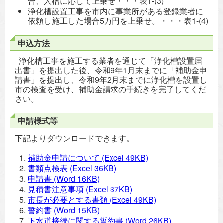
合、人槽に応じて上乗せ・・・表1-(3)
浄化槽設置工事を市内に事業所がある登録業者に
依頼し施工した場合5万円を上乗せ。・・・表1-(4)
申込方法
浄化槽工事を施工する業者を通じて「浄化槽設置届
出書」を提出した後、令和9年1月末までに「補助金申
請書」を提出し、令和9年2月末までに浄化槽を設置し
市の検査を受け、補助金請求の手続きを完了してくだ
さい。
申請様式等
下記よりダウンロードできます。
補助金申請について
(Excel 49KB)
書類点検表
(Excel 36KB)
申請書
(Word 16KB)
見積書注意事項
(Excel 37KB)
市長が必要とする書類
(Excel 49KB)
誓約書
(Word 15KB)
下水道接続に関する誓約書
(Word 26KB)