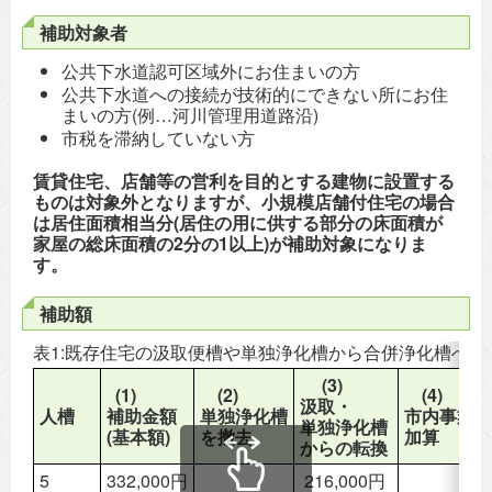
補助対象者
公共下水道認可区域外にお住まいの方
公共下水道への接続が技術的にできない所にお住
まいの方(例…河川管理用道路沿)
市税を滞納していない方
賃貸住宅、店舗等の営利を目的とする建物に設置する
ものは対象外となりますが、小規模店舗付住宅の場合
は居住面積相当分(居住の用に供する部分の床面積が
家屋の総床面積の2分の1以上)が補助対象になりま
す。
補助額
表1:既存住宅の汲取便槽や単独浄化槽から合併浄化槽へ転
(3)
(1)
(2)
(4)
汲取・
人槽
補助金額
単独浄化槽
市内事業者
単独浄化槽
(基本額)
を撤去
加算
からの転換
5
332,000円
216,000円